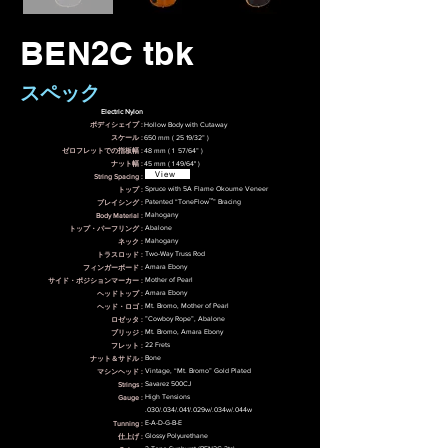
BEN2C tbk
スペック
Electric Nylon
ボディシェイプ :
Hollow Body with Cutaway
スケール :
650 mm ( 25 19/32” )
ゼロフレットでの指板幅 :
48 mm ( 1 57/64” )
ナット幅 :
​45 mm ( 1 49/64" )
View
String Spacing :
Spruce with 5A Flame Okoume Veneer
トップ :
™
Patented “ToneFlow
” Bracing
ブレイシング :
Mahogany
Body Material :
Abalone
トップ・パーフリング :
Mahogany
ネック :
Two-Way Truss Rod
トラスロッド :
Amara Ebony
フィンガーボード :
Mother of Pearl
サイド・ポジションマーカー :
Amara Ebony
ヘッドトップ :
Mt. Bromo, Mother of Pearl
ヘッド・ロゴ :
”Cowboy Rope”, Abalone
ロゼッタ :
Mt. Bromo, Amara Ebony
ブリッジ :
22 Frets
フレット :
Bone
ナット＆サドル :
Vintage, “Mt. Bromo” Gold Plated
マシンヘッド :
Savarez 500CJ
Strings :
High Tensions
Gauge :
.030/.034/.041/.029w/.034w/.044w
E-A-D-G-B-E
Tunning :
Glossy Polyurethane
仕上げ :